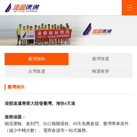
登录
/
注册
臺灣海快
臺灣海運
台灣集運
轉運教學
臺灣海快
淩順速遞專業大陸發臺灣。海快4天達
服務涵蓋：
物流運輸、倉到門、出口報關退稅、60天免費倉儲、臺灣專車派件
（減少中轉次數）、電商倉儲等一站式服務。