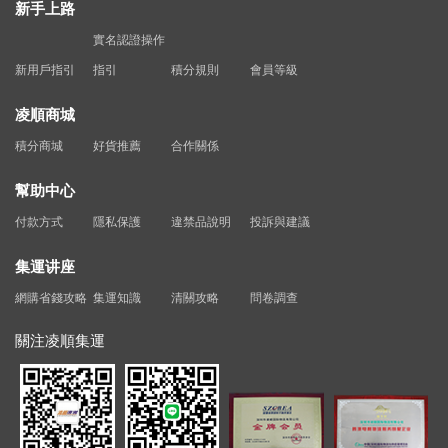
新手上路
實名認證操作
新用戶指引
指引
積分規則
會員等級
凌順商城
積分商城
好貨推薦
合作關係
幫助中心
付款方式
隱私保護
違禁品說明
投訴與建議
集運讲座
網購省錢攻略
集運知識
清關攻略
問卷調查
關注凌順集運