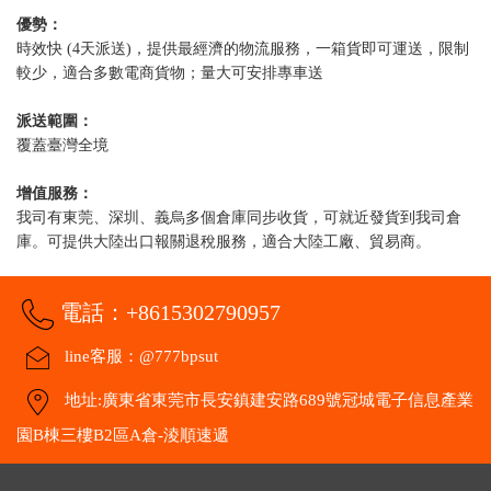
優勢：
時效快 (4天派送)，提供最經濟的物流服務，一箱貨即可運送，限制
較少，適合多數電商貨物；量大可安排專車送
派送範圍：
覆蓋臺灣全境
增值服務：
我司有東莞、深圳、義烏多個倉庫同步收貨，可就近發貨到我司倉
庫。可提供大陸出口報關退稅服務，適合大陸工廠、貿易商。
電話：+8615302790957
line客服：@777bpsut
地址:廣東省東莞市長安鎮建安路689號冠城電子信息產業
園B棟三樓B2區A倉-淩順速遞